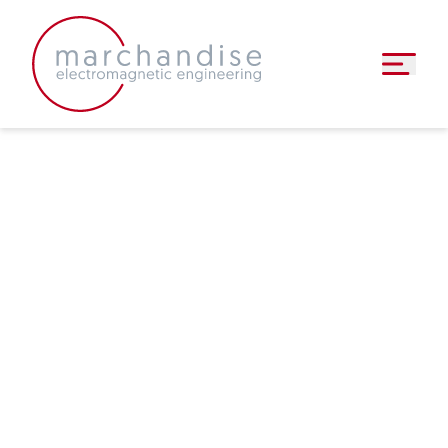
induktive komponenten
▼
halbzeuge
▼
faq
news
▼
kontakt