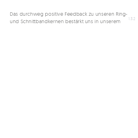
Das durchweg positive Feedback zu unseren Ring-
1.3.2
und Schnittbandkernen bestärkt uns in unserem
Anspruch, innovative und qualitativ hochwertige
Produkte im Bereich magnetischer Werkstoffe
anzubieten. Wir bedanken uns bei allen Besuchern
für das große Interesse und freuen uns auf die
nächste Coiltech Augsburg.
direkt zu ringbandkerne
direkt zu schnittbandkerne