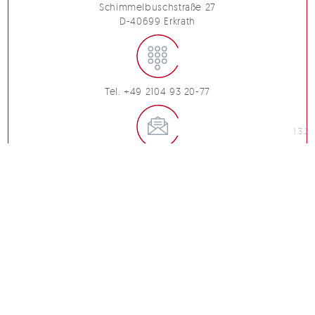
Schimmelbuschstraße 27
D-40699 Erkrath
Tel. +49 2104 93 20-77
1.3.2
info@marchandise.de
impressum
verhaltenskodex
datenschutzerklärung
abschirmungen
kernbleche