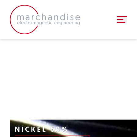
induktive komponenten
▼
halbzeuge
▼
faq
news
▼
kontakt
NICKEL 50%