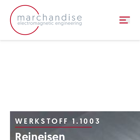
induktive komponenten
▼
halbzeuge
▼
faq
news
▼
kontakt
WERKSTOFF 1.1003
Reineisen